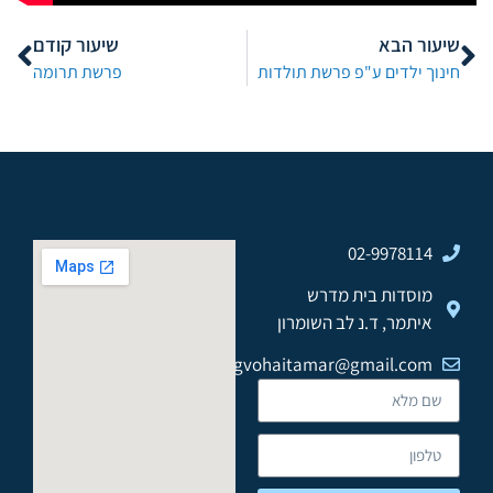
שיעור הבא
שיעור קודם
חינוך ילדים ע"פ פרשת תולדות
פרשת תרומה
02-9978114
מוסדות בית מדרש
איתמר, ד.נ לב השומרון
gvohaitamar@gmail.com