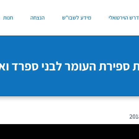
רש הוירטואלי
מידע לשבו"ש
הנצחה
חנות
 ספירת העומר לבני ספרד וא