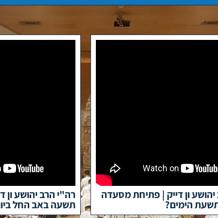
יהושע ון דייק | פתיחת מסעדה
רה"י הרב יהושע ון ד
שעת הימים?
תשעה באב החל ביום