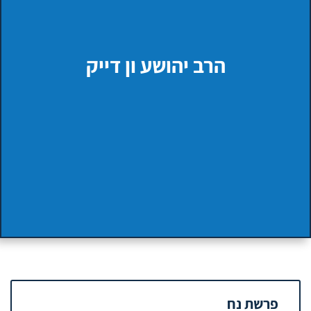
הרב יהושע ון דייק
פרשת נח