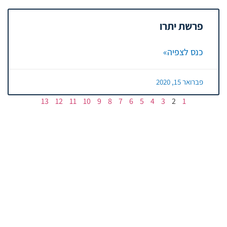
פרשת יתרו
כנס לצפיה»
פברואר 15, 2020
13
12
11
10
9
8
7
6
5
4
3
2
1
02-9978114
מוסדות בית מדרש
איתמר, ד.נ לב השומרון